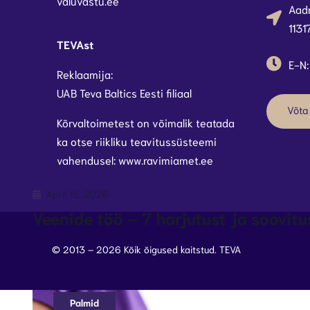
valuvastu.ee
Aadr
1131
TEVAst
E-N:
Reklaamija:
UAB Teva Baltics Eesti filiaal
Võta
Kõrvaltoimetest on võimalik teatada
ka otse riikliku teavitussüsteemi
vahendusel: www.ravimiamet.ee
April 15, 2026
Veenide töö – 7 harjutust ja soovitu
© 2013 – 2026 Kõik õigused kaitstud. TEVA
Palmid