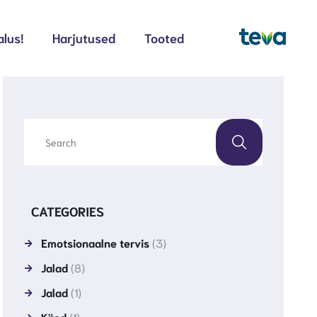
alus!
Harjutused
Tooted
CATEGORIES
Emotsionaalne tervis
(3)
Jalad
(8)
Jalad
(1)
Käed
(1)