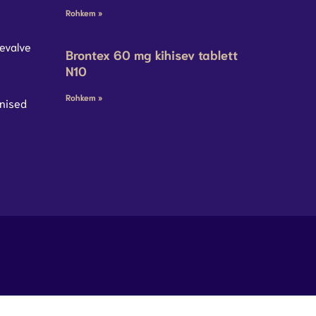
Rohkem »
evalve
Brontex 60 mg kihisev tablett
N10
Rohkem »
nised