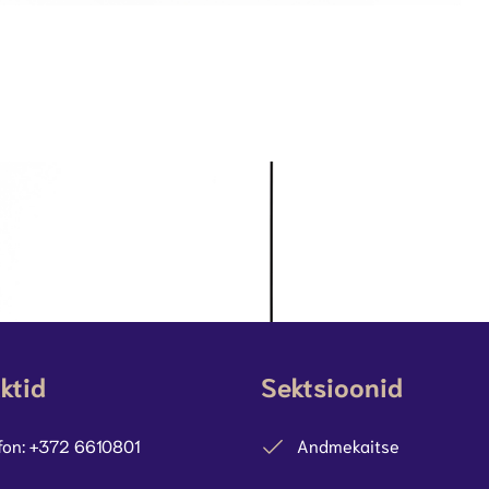
ktid
Sektsioonid
fon: +372 6610801
Andmekaitse