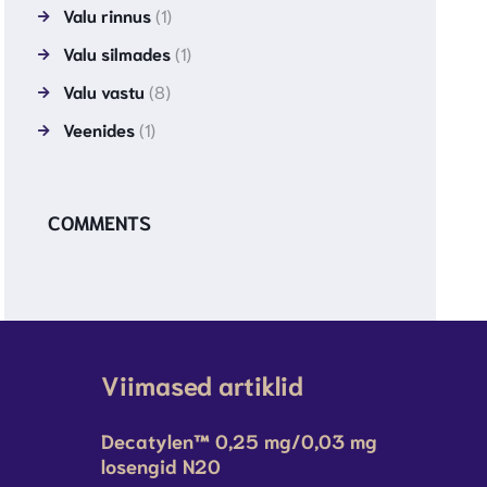
Valu rinnus
(1)
Valu silmades
(1)
Valu vastu
(8)
Veenides
(1)
COMMENTS
Viimased artiklid
Decatylen™ 0,25 mg/0,03 mg
losengid N20