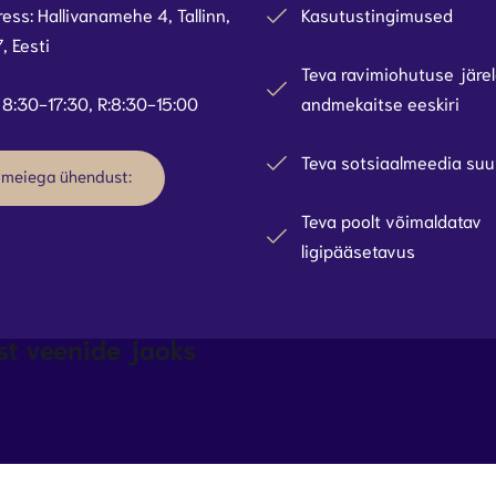
ess: Hallivanamehe 4, Tallinn,
Kasutustingimused
7, Eesti
Teva ravimiohutuse järel
 8:30-17:30, R:8:30-15:00
andmekaitse eeskiri
Teva sotsiaalmeedia suu
 meiega ühendust:
Teva poolt võimaldatav
ligipääsetavus
st veenide jaoks