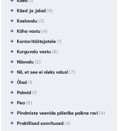
Käed ja jalad
(9)
Kaelavalu
(3)
Köha vastu
(4)
Kontoritöötajatele
(1)
Kurguvalu vastu
(6)
Näovalu
(2)
Nii, et see ei oleks valus!
(7)
Õlad
(1)
Palmid
(1)
Pea
(6)
Pindmiste veenide põletike paikne ravi
(4)
Praktilised soovitused
(4)