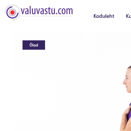
Koduleht
Ku
Õlad