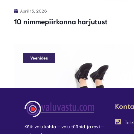
April 15, 2026
10 nimmepiirkonna harjutust
Veenides
Konta
Tele
Kõik valu kohta – valu tüübid ja ravi –