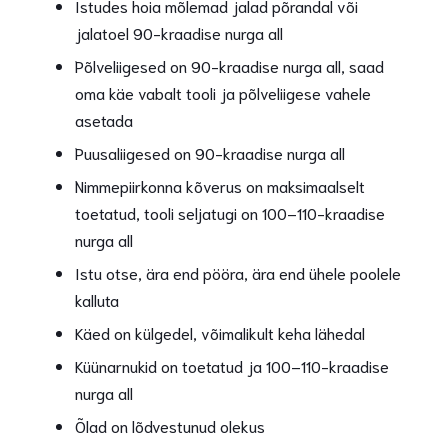
Istudes hoia mõlemad jalad põrandal või
jalatoel 90-kraadise nurga all
Põlveliigesed on 90-kraadise nurga all, saad
oma käe vabalt tooli ja põlveliigese vahele
asetada
Puusaliigesed on 90-kraadise nurga all
Nimmepiirkonna kõverus on maksimaalselt
toetatud, tooli seljatugi on 100–110-kraadise
nurga all
Istu otse, ära end pööra, ära end ühele poolele
kalluta
Käed on külgedel, võimalikult keha lähedal
Küünarnukid on toetatud ja 100–110-kraadise
nurga all
Õlad on lõdvestunud olekus