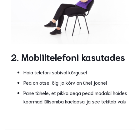
2. Mobiiltelefoni kasutades
Hoia telefoni sobival kõrgusel
Pea on otse, õlg ja kõrv on ühel joonel
Pane tähele, et pikka aega pead madalal hoides
koormad lülisamba kaelaosa ja see tekitab valu