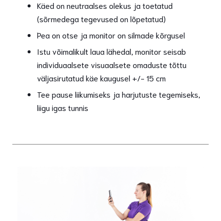
Käed on neutraalses olekus ja toetatud
(sõrmedega tegevused on lõpetatud)
Pea on otse ja monitor on silmade kõrgusel
Istu võimalikult laua lähedal, monitor seisab
individuaalsete visuaalsete omaduste tõttu
väljasirutatud käe kaugusel +/- 15 cm
Tee pause liikumiseks ja harjutuste tegemiseks,
liigu igas tunnis