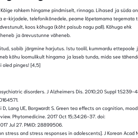
Kõige rohkem hingame pindmiselt, rinnaga. Lihased ja süda on
a e-kirjadele, telefonikõnedele, peame lõpetamama tegemata t
õdvestunult, koos kõhuga (kõht paisub nagu pall). Kõhuga ehk
äheneb ja ärevustunne väheneb.
tud, sobib järgmine harjutus. Istu toolil, kummardu ettepoole 
neb kõhu loomulikult hingama ja laseb tunda, mida see tähend
 oled pinges! [4,5]
psychiatric disorders. J Alzheimers Dis. 2010;20 Suppl 1:S239-4
0164571.
hi D, Lang UE, Borgwardt S. Green tea effects on cognition, moo
view. Phytomedicine. 2017 Oct 15;34:26-37. doi:
2017 Jul 27. PMID: 28899506.
on stress and stress responses in adolescents]. J Korean Acad N