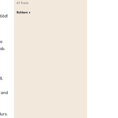
et kuus
Rohkem »
ööd!
ja
ab.
8.
d and
urs.