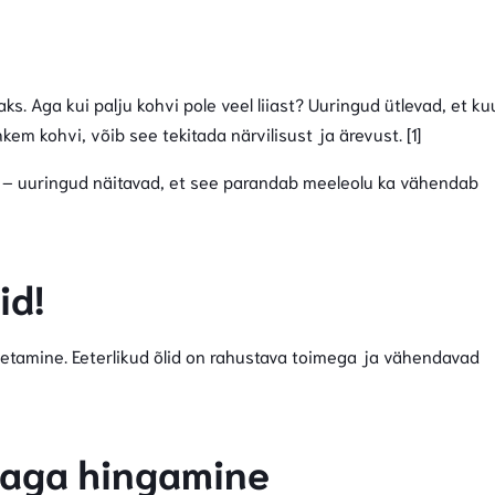
ks. Aga kui palju kohvi pole veel liiast? Uuringud ütlevad, et ku
kem kohvi, võib see tekitada närvilisust ja ärevust. [1]
d – uuringud näitavad, et see parandab meeleolu ka vähendab
id!
etamine. Eeterlikud õlid on rahustava toimega ja vähendavad
maga hingamine