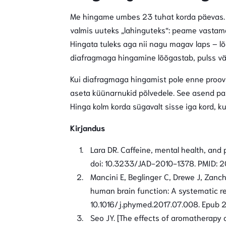
Me hingame umbes 23 tuhat korda päevas. 
valmis uuteks „lahinguteks“: peame vastam
Hingata tuleks aga nii nagu magav laps – l
diafragmaga hingamine lõõgastab, pulss v
Kui diafragmaga hingamist pole enne proovi
aseta küünarnukid põlvedele. See asend pa
Hinga kolm korda sügavalt sisse iga kord, kui
Kirjandus
Lara DR. Caffeine, mental health, and 
doi: 10.3233/JAD-2010-1378. PMID: 2
Mancini E, Beglinger C, Drewe J, Zanc
human brain function: A systematic re
10.1016/j.phymed.2017.07.008. Epub 
Seo JY. [The effects of aromatherapy 