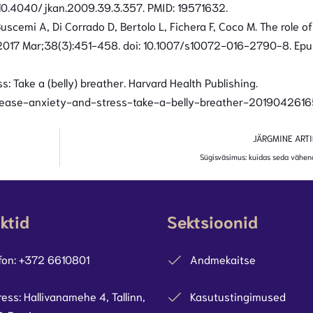
 10.4040/jkan.2009.39.3.357. PMID: 19571632.
 Buscemi A, Di Corrado D, Bertolo L, Fichera F, Coco M. The role of
. 2017 Mar;38(3):451-458. doi: 10.1007/s10072-016-2790-8. Ep
: Take a (belly) breather. Harvard Health Publishing.
g/ease-anxiety-and-stress-take-a-belly-breather-2019042616
JÄRGMINE ART
Sügisväsimus: kuidas seda vähe
ktid
Sektsioonid
fon: +372 6610801
Andmekaitse
ess: Hallivanamehe 4, Tallinn,
Kasutustingimused