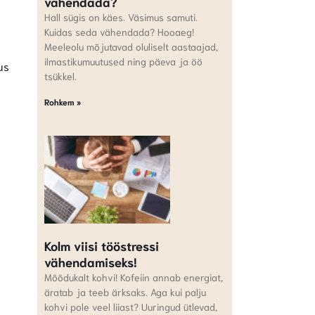
vähendada?
Hall sügis on käes. Väsimus samuti.
Kuidas seda vähendada? Hooaeg!
Meeleolu mõjutavad oluliselt aastaajad,
ilmastikumuutused ning päeva ja öö
us
tsükkel.
Rohkem »
Kolm viisi tööstressi
vähendamiseks!
Mõõdukalt kohvi! Kofeiin annab energiat,
äratab ja teeb ärksaks. Aga kui palju
kohvi pole veel liiast? Uuringud ütlevad,