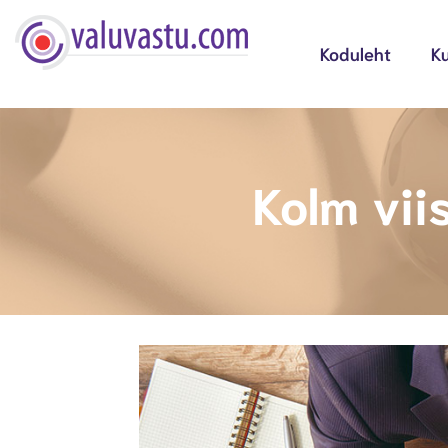
Koduleht
Ku
Kolm vii