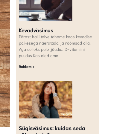
Kevadväsimus
Pärast halli talve tahame koos kevadise
päikesega naeratada ja rõõmsad olla.
Aga selleks pole jõudu… D-vitamiini
puudus Kas oled oma
Rohkem »
Sügisväsimus: kuidas seda