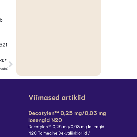
ub
521
IKKEL
ndada?
Viimased artiklid
Decatylen™ 0,25 mg/0,03 mg
losengid N20
Decatylen™ 0,25 mg/0,03 mg losengid
N20 Toimeaine:Dekvaliinkloriid /