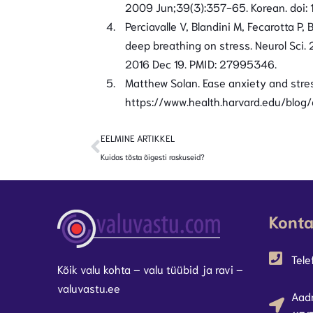
2009 Jun;39(3):357-65. Korean. doi:
Perciavalle V, Blandini M, Fecarotta P,
deep breathing on stress. Neurol Sci
2016 Dec 19. PMID: 27995346.
Matthew Solan. Ease anxiety and stress
https://www.health.harvard.edu/blo
EELMINE ARTIKKEL
Kuidas tõsta õigesti raskuseid?
Konta
Tele
Kõik valu kohta – valu tüübid ja ravi –
valuvastu.ee
Aadr