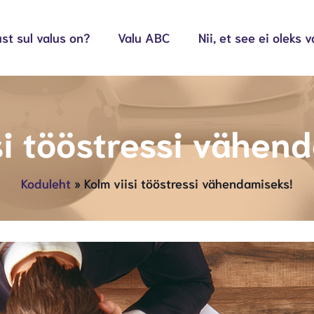
st sul valus on?
Valu ABC
Nii, et see ei oleks v
si tööstressi vähen
Koduleht
»
Kolm viisi tööstressi vähendamiseks!