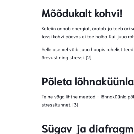
Mõõdukalt kohvi!
Kofeiin annab energiat, äratab ja teeb ärksa
tassi kohvi päevas ei tee halba. Kui juua roh
Selle asemel võib juua hoopis rohelist tee
ärevust ning stressi. [2]
Põleta lõhnaküünla
Teine väga lihtne meetod – lõhnaküünla põl
stressitunnet. [3]
Sügav ja diafrag