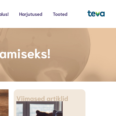
alus!
Harjutused
Tooted
damiseks!
Viimased artiklid