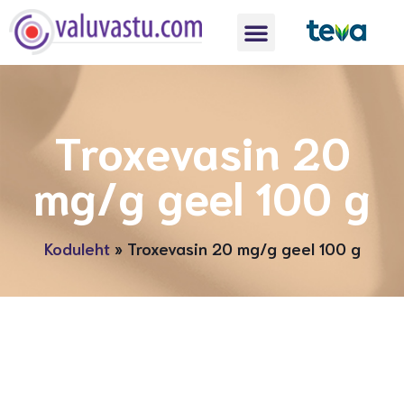
Troxevasin 20
mg/g geel 100 g
Koduleht
»
Troxevasin 20 mg/g geel 100 g