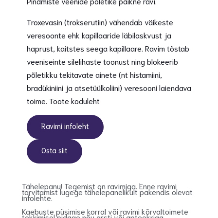
Pindmiste veenide põletike paikne ravi.
Troxevasin (trokserutiin) vähendab väikeste
veresoonte ehk kapillaaride läbilaskvust ja
haprust, kaitstes seega kapillaare. Ravim tõstab
veeniseinte silelihaste toonust ning blokeerib
põletikku tekitavate ainete (nt histamiini,
bradükiniini ja atsetüülkoliini) veresooni laiendava
toime. Toote koduleht
Ravimi infoleht
Osta siit
Tähelepanu! Tegemist on ravimiga. Enne ravimi
tarvitamist lugege tähelepanelikult pakendis olevat
infolehte.
Kaebuste püsimise korral või ravimi kõrvaltoimete
tekkimisel pidage nõu arsti või apteekriga.