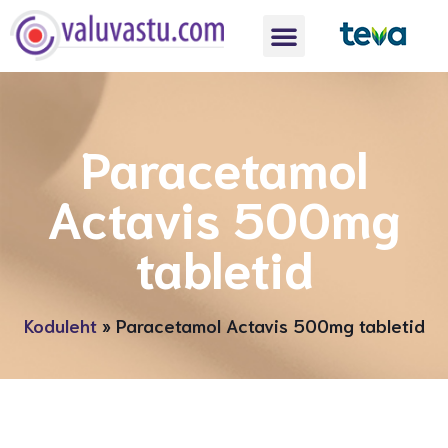
Paracetamol
Actavis 500mg
tabletid
Koduleht
»
Paracetamol Actavis 500mg tabletid