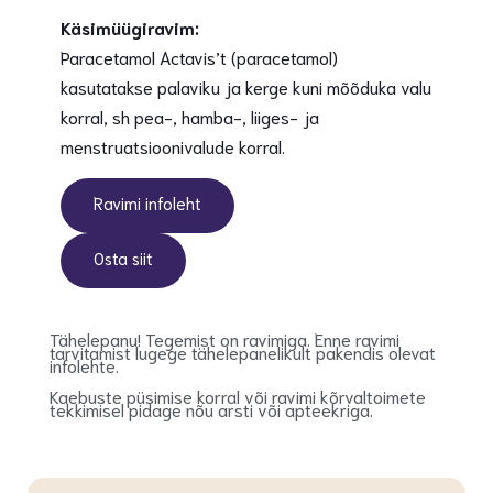
Käsimüügiravim:
Paracetamol Actavis’t (paracetamol)
kasutatakse palaviku ja kerge kuni mõõduka valu
korral, sh pea-, hamba-, liiges- ja
menstruatsioonivalude korral.
Ravimi infoleht
Osta siit
Tähelepanu! Tegemist on ravimiga. Enne ravimi
tarvitamist lugege tähelepanelikult pakendis olevat
infolehte.
Kaebuste püsimise korral või ravimi kõrvaltoimete
tekkimisel pidage nõu arsti või apteekriga.